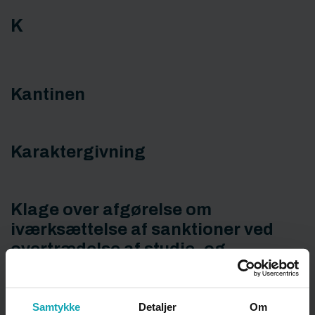
K
Kantinen
Karaktergivning
Klage over afgørelse om
iværksættelse af sanktioner ved
overtrædelse af studie- og
ordensregler
Samtykke
Detaljer
Om