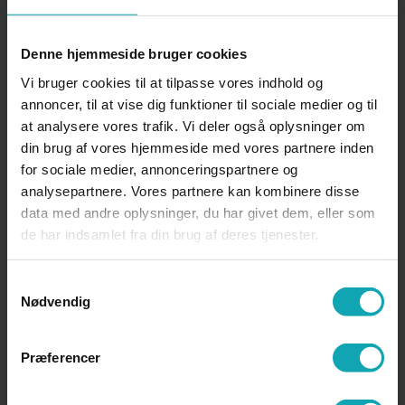
Klage over karakterer,
eksamensindstillinger, nægtet
Denne hjemmeside bruger cookies
oprykning m.v., som er omfattet af
Vi bruger cookies til at tilpasse vores indhold og
eksamensreglementet
annoncer, til at vise dig funktioner til sociale medier og til
at analysere vores trafik. Vi deler også oplysninger om
din brug af vores hjemmeside med vores partnere inden
Kontaktlærer HHX og EUD
for sociale medier, annonceringspartnere og
analysepartnere. Vores partnere kan kombinere disse
data med andre oplysninger, du har givet dem, eller som
de har indsamlet fra din brug af deres tjenester.
Krænkende adfærd
Samtykkevalg
Nødvendig
L
Præferencer
Legater