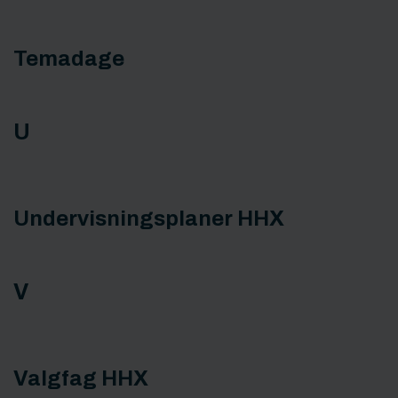
Temadage
U
Undervisningsplaner HHX
V
Valgfag HHX