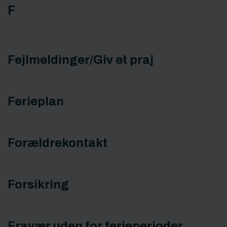
F
Fejlmeldinger/Giv et praj
Ferieplan
Forældrekontakt
Forsikring
Fravær uden for ferieperioder