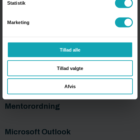
Statistik
Marketing
Lovgrundlag
M
Tillad alle
Tillad valgte
Matematikcafé
Afvis
Mentorordning
Microsoft Outlook