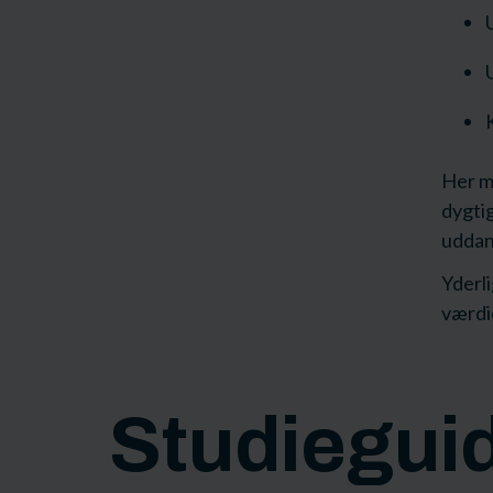
Her m
dygtig
uddann
Yderl
værdi
Studiegui