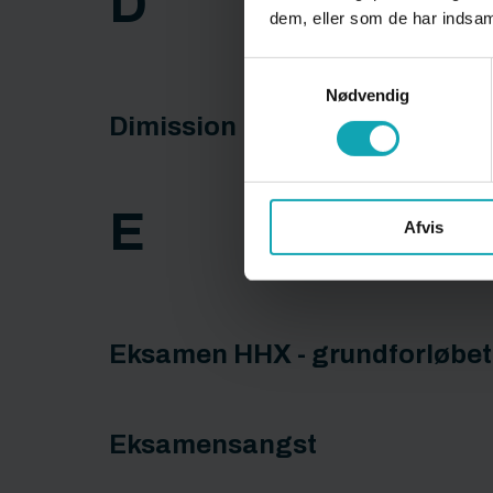
D
dem, eller som de har indsaml
Samtykkevalg
Nødvendig
Dimission
E
Afvis
Eksamen HHX - grundforløbet
Eksamensangst