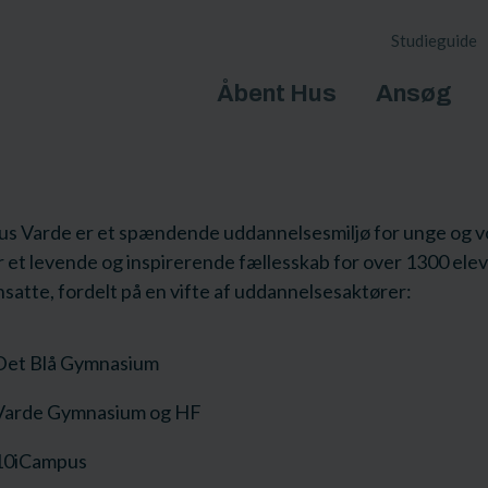
Studieguide
Åbent Hus
Ansøg
s Varde er et spændende uddannelsesmiljø for unge og v
 et levende og inspirerende fællesskab for over 1300 ele
satte, fordelt på en vifte af uddannelsesaktører:
Det Blå Gymnasium
Varde Gymnasium og HF
10iCampus