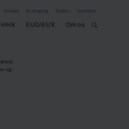
Kontakt
Brobygning
Studie+
Quicklinks
HHX
EUD/EUX
Om os
oksne.
ver og