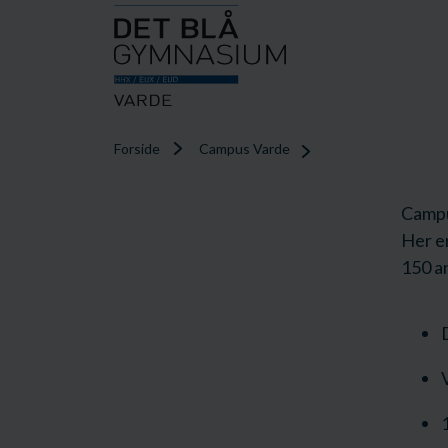
Forside
Campus Varde
Campu
Her er
150 an