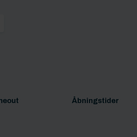
meout
Åbningstider