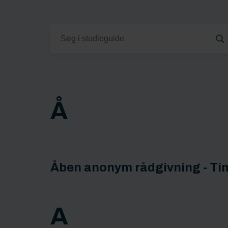
Å
Åben anonym rådgivning - Ti
A