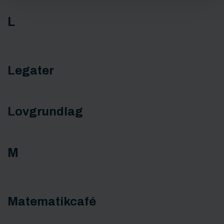
L
Legater
Lovgrundlag
M
Matematikcafé