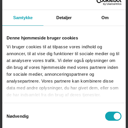
IT
Samtykke
Detaljer
Om
IT-regler, generelt
Denne hjemmeside bruger cookies
Vi bruger cookies til at tilpasse vores indhold og
K
annoncer, til at vise dig funktioner til sociale medier og til
at analysere vores trafik. Vi deler også oplysninger om
din brug af vores hjemmeside med vores partnere inden
for sociale medier, annonceringspartnere og
Kantinen
analysepartnere. Vores partnere kan kombinere disse
data med andre oplysninger, du har givet dem, eller som
de har indsamlet fra din brug af deres tjenester.
Karaktergivning
Samtykkevalg
Nødvendig
Klage over afgørelse om