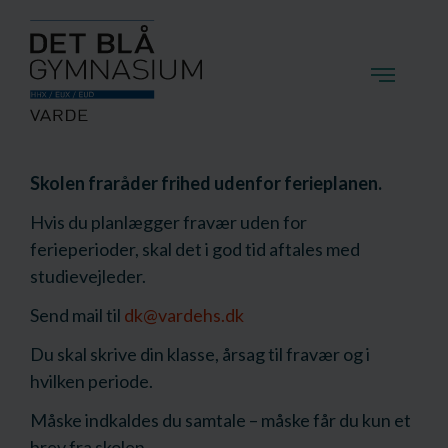
Skolen fraråder frihed udenfor ferieplanen.
Hvis du planlægger fravær uden for
ferieperioder, skal det i god tid aftales med
studievejleder.
Send mail til
dk@vardehs.dk
Du skal skrive din klasse, årsag til fravær og i
hvilken periode.
Måske indkaldes du samtale – måske får du kun et
brev fra skolen.