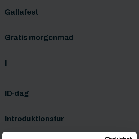
Gallafest
Gratis morgenmad
I
ID-dag
Introduktionstur