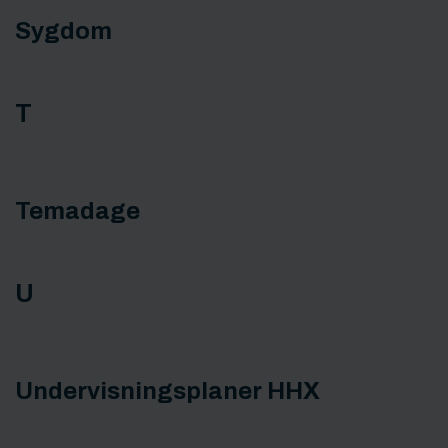
Sygdom
T
Temadage
U
Undervisningsplaner HHX