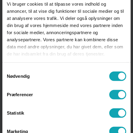
ID-dag
Vi bruger cookies til at tilpasse vores indhold og
annoncer, til at vise dig funktioner til sociale medier og til
at analysere vores trafik. Vi deler også oplysninger om
Introduktionstur
din brug af vores hjemmeside med vores partnere inden
for sociale medier, annonceringspartnere og
analysepartnere. Vores partnere kan kombinere disse
data med andre oplysninger, du har givet dem, eller som
IT
de har indsamlet fra din brug af deres tjenester.
Samtykkevalg
IT-regler, generelt
Nødvendig
Præferencer
K
Statistik
Kantinen
Marketing