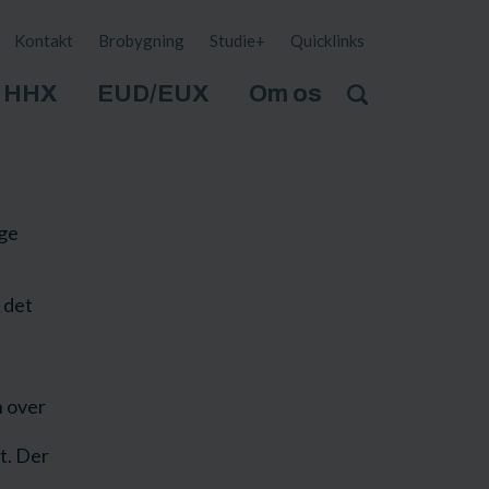
Kontakt
Brobygning
Studie+
Quicklinks
HHX
EUD/EUX
Om os
ige
 det
n over
t. Der