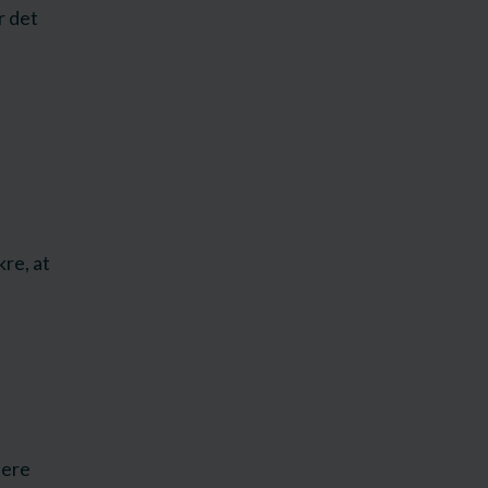
r det
kre, at
lere