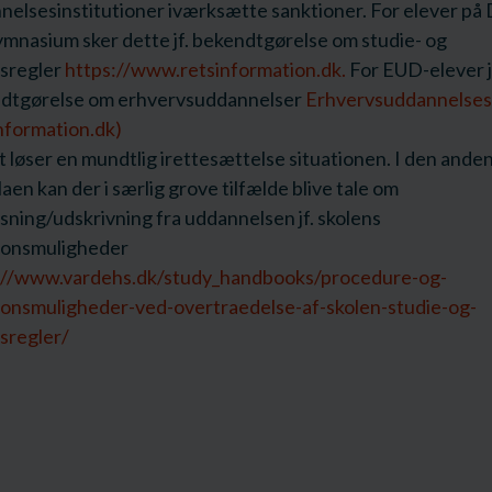
nelsesinstitutioner iværksætte sanktioner. For elever på
ymnasium sker dette jf. bekendtgørelse om studie- og
sregler
https://www.retsinformation.dk.
For EUD-elever j
dtgørelse om erhvervsuddannelser
Erhvervsuddannelses
nformation.dk)
 løser en mundtlig irettesættelse situationen. I den ande
laen kan der i særlig grove tilfælde blive tale om
sning/udskrivning fra uddannelsen jf. skolens
ionsmuligheder
://www.vardehs.dk/study_handbooks/procedure-og-
ionsmuligheder-ved-overtraedelse-af-skolen-studie-og-
sregler/