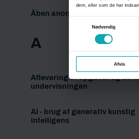
dem, eller som de har indsaml
Åben anonym rådgivning - Ti
Samtykkevalg
Nødvendig
A
Afvis
Aflevering af opgaver og delta
undervisningen
AI - brug af generativ kunstig
intelligens