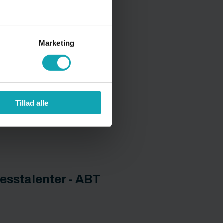
Marketing
Tillad alle
t
esstalenter - ABT