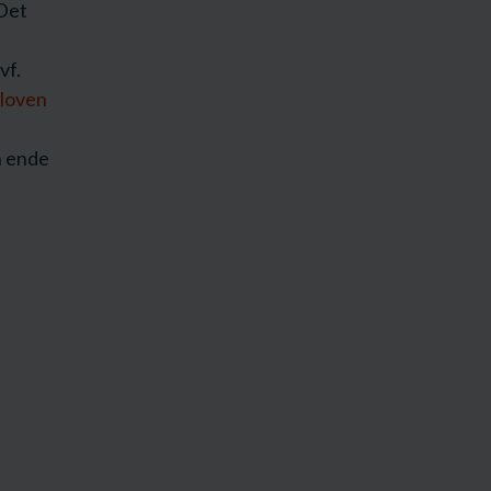
 Det
vf.
loven
n ende