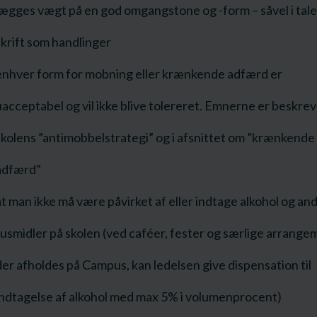
lægges vægt på en god omgangstone og -form – såvel i tale
skrift som handlinger
enhver form for mobning eller krænkende adfærd er
uacceptabel og vil ikke blive tolereret. Emnerne er beskreve
skolens ”antimobbelstrategi” og i afsnittet om ”krænkende
adfærd”
at man ikke må være påvirket af eller indtage alkohol og an
rusmidler på skolen (ved caféer, fester og særlige arrang
der afholdes på Campus, kan ledelsen give dispensation til
indtagelse af alkohol med max 5% i volumenprocent)