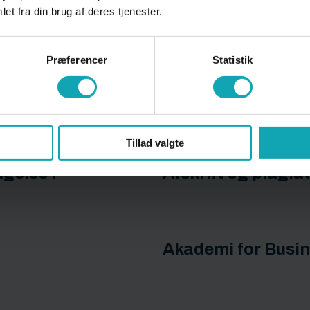
et fra din brug af deres tjenester.
meout
Åbningstider
Præferencer
Statistik
Tillad valgte
gelse i
Afskrift og plagia
Akademi for Busin