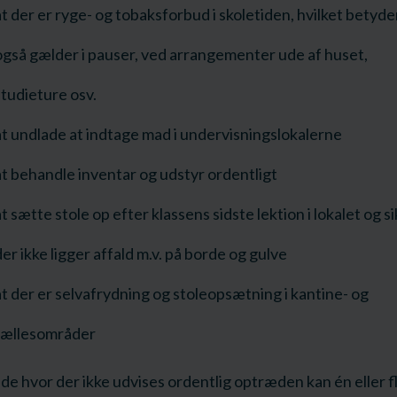
at der er ryge- og tobaksforbud i skoletiden, hvilket betyde
også gælder i pauser, ved arrangementer ude af huset,
studieture osv.
at undlade at indtage mad i undervisningslokalerne
at behandle inventar og udstyr ordentligt
t sætte stole op efter klassens sidste lektion i lokalet og si
er ikke ligger affald m.v. på borde og gulve
at der er selvafrydning og stoleopsætning i kantine- og
fællesområder
ælde hvor der ikke udvises ordentlig optræden kan én eller f