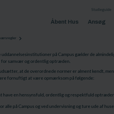
Studieguide
Åbent Hus
Ansøg
værsregler
le uddannelsesinstitutioner på Campus gælder de almindel
r for samvær og ordentlig optræden.
rudsætter, at de overordnede normer er alment kendt, men
ære fornuftigt at være opmærksom på følgende:
at have en hensynsfuld, ordentlig og respektfuld optræde
for alle på Campus og ved undervisning og ture ude af huse