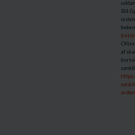
uddan
Blå G
orden
beken
(retsi
Oftest
af ska
bortvi
sankt
https
sankt
orden