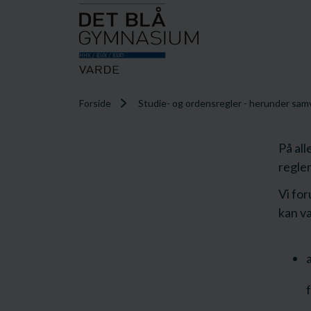
Forside
Studie- og ordensregler - herunder sam
På al
regle
Vi fo
kan v