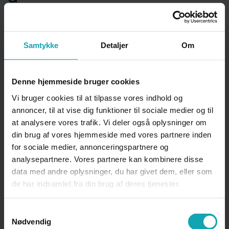
Samtykke
Detaljer
Om
Gallafest
Denne hjemmeside bruger cookies
Gratis morgenmad
Vi bruger cookies til at tilpasse vores indhold og
annoncer, til at vise dig funktioner til sociale medier og til
at analysere vores trafik. Vi deler også oplysninger om
I
din brug af vores hjemmeside med vores partnere inden
for sociale medier, annonceringspartnere og
analysepartnere. Vores partnere kan kombinere disse
data med andre oplysninger, du har givet dem, eller som
ID-dag
de har indsamlet fra din brug af deres tjenester.
Samtykkevalg
Nødvendig
Introduktionstur