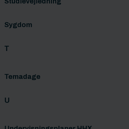
Studievejledning
Sygdom
T
Temadage
U
Undervisningsplaner HHX