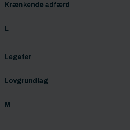
Krænkende adfærd
L
Legater
Lovgrundlag
M