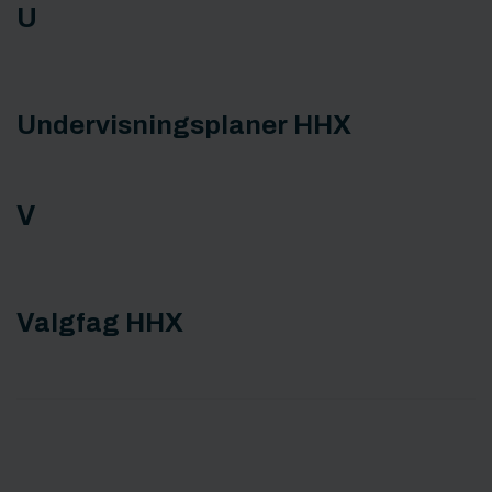
U
Undervisningsplaner HHX
V
Valgfag HHX