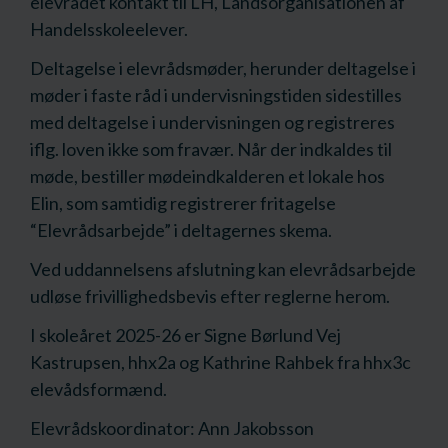
elevrådet kontakt til LH, Landsorganisationen af
Handelsskoleelever.
Deltagelse i elevrådsmøder, herunder deltagelse i
møder i faste råd i undervisningstiden sidestilles
med deltagelse i undervisningen og registreres
iflg. loven ikke som fravær. Når der indkaldes til
møde, bestiller mødeindkalderen et lokale hos
Elin, som samtidig registrerer fritagelse
“Elevrådsarbejde” i deltagernes skema.
Ved uddannelsens afslutning kan elevrådsarbejde
udløse frivillighedsbevis efter reglerne herom.
I skoleåret 2025-26 er Signe Børlund Vej
Kastrupsen, hhx2a og Kathrine Rahbek fra hhx3c
elevådsformænd.
Elevrådskoordinator: Ann Jakobsson