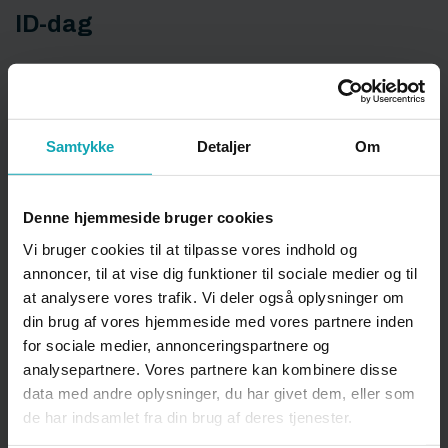
ID-dag
Introduktionstur
Samtykke
Detaljer
Om
IT
Denne hjemmeside bruger cookies
Vi bruger cookies til at tilpasse vores indhold og
IT-regler, generelt
annoncer, til at vise dig funktioner til sociale medier og til
at analysere vores trafik. Vi deler også oplysninger om
din brug af vores hjemmeside med vores partnere inden
for sociale medier, annonceringspartnere og
K
analysepartnere. Vores partnere kan kombinere disse
data med andre oplysninger, du har givet dem, eller som
de har indsamlet fra din brug af deres tjenester.