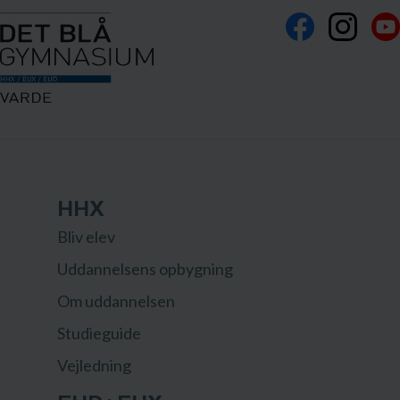
HHX
Bliv elev
Uddannelsens opbygning
Om uddannelsen
Studieguide
Vejledning