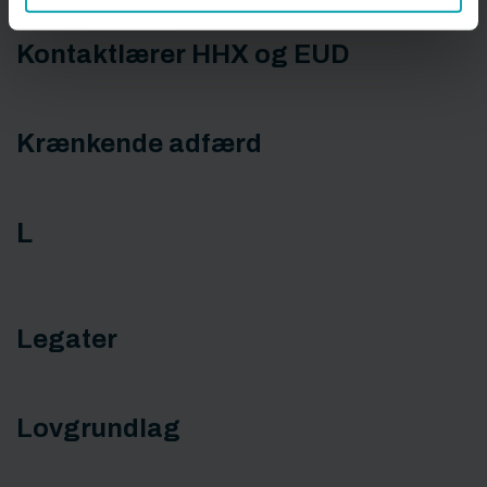
Kontaktlærer HHX og EUD
Krænkende adfærd
L
Legater
Lovgrundlag