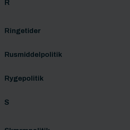
R
Ringetider
Rusmiddelpolitik
Rygepolitik
S