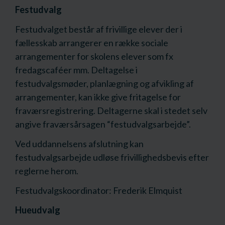
Festudvalg
Festudvalget består af frivillige elever der i
fællesskab arrangerer en række sociale
arrangementer for skolens elever som fx
fredagscaféer mm. Deltagelse i
festudvalgsmøder, planlægning og afvikling af
arrangementer, kan ikke give fritagelse for
fraværsregistrering. Deltagerne skal i stedet selv
angive fraværsårsagen “festudvalgsarbejde”.
Ved uddannelsens afslutning kan
festudvalgsarbejde udløse frivillighedsbevis efter
reglerne herom.
Festudvalgskoordinator: Frederik Elmquist
Hueudvalg