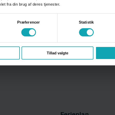
et fra din brug af deres tjenester.
Elevpladsservice
Præferencer
Statistik
g m.v.
Elevskabe
Tillad valgte
ExamCookie - prak
Ferieplan