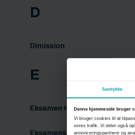
D
Dimission
E
Samtykke
Eksamen HHX - grundforløbet
Denne hjemmeside bruger c
Vi bruger cookies til at tilpas
vores trafik. Vi deler også 
Eksamensangst
annonceringspartnere og anal