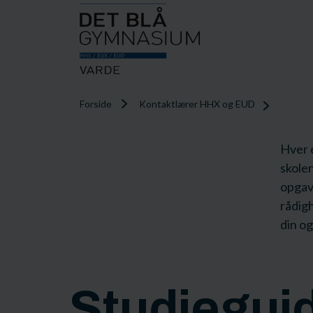
Forside
Kontaktlærer HHX og EUD
Hver e
skole
opgave
rådigh
din og
Studiegui