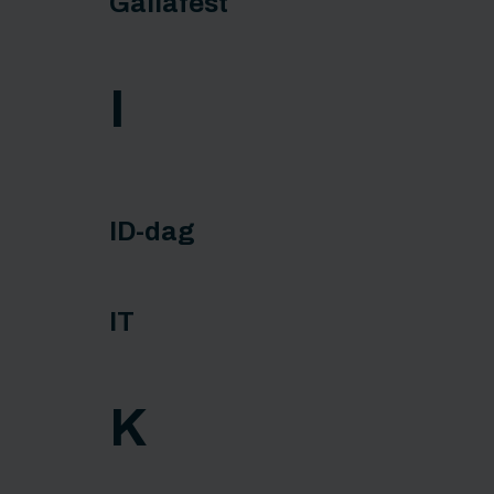
Gallafest
I
ID-dag
IT
K