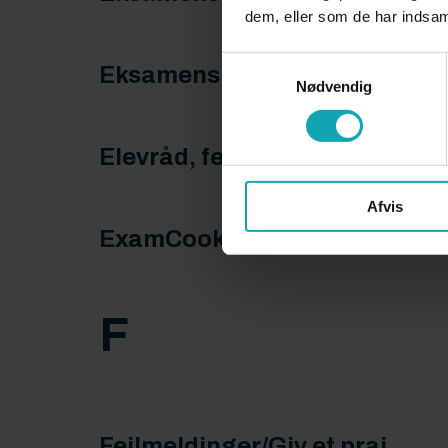
dem, eller som de har indsaml
Samtykkevalg
Eksamenshæftet HHX
Nødvendig
Elevråd, festudvalg, hueudval
Afvis
ExamCookie - generelt
F
Fejlmeldinger/Giv et praj