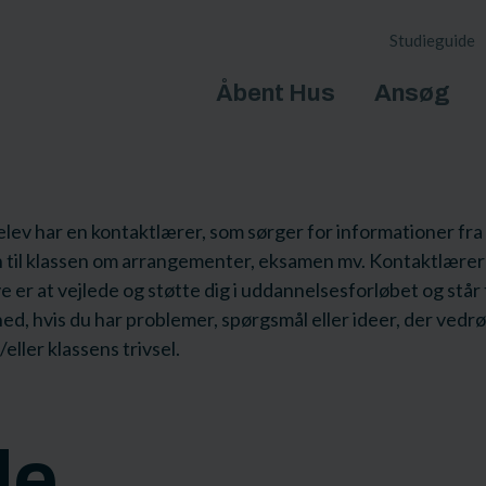
Studieguide
Åbent Hus
Ansøg
lev har en kontaktlærer, som sørger for informationer fra
n til klassen om arrangementer, eksamen mv. Kontaktlære
 er at vejlede og støtte dig i uddannelsesforløbet og står t
ed, hvis du har problemer, spørgsmål eller ideer, der vedr
/eller klassens trivsel.
de