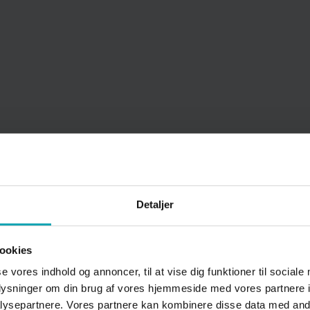
Detaljer
Eksamen HHX - S
ookies
se vores indhold og annoncer, til at vise dig funktioner til sociale
oplysninger om din brug af vores hjemmeside med vores partnere i
Eksamenshæftet 
ysepartnere. Vores partnere kan kombinere disse data med andr