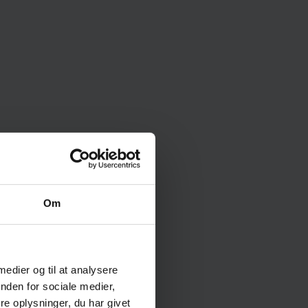
Om
OP
 medier og til at analysere
nden for sociale medier,
EUD
e oplysninger, du har givet