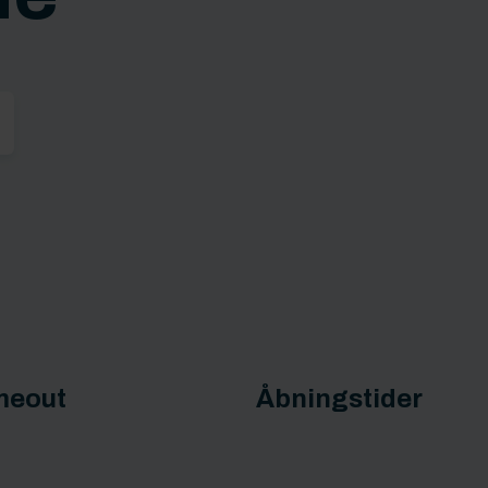
meout
Åbningstider