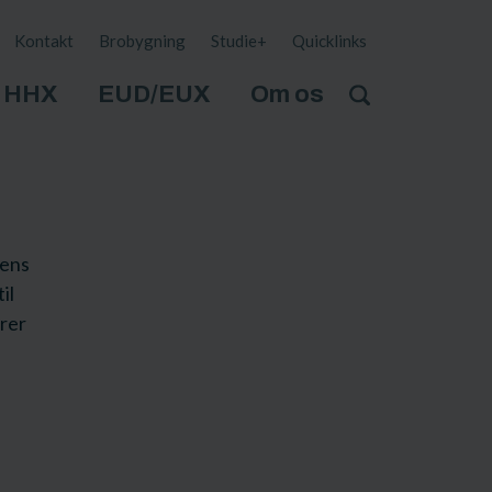
Kontakt
Brobygning
Studie+
Quicklinks
HHX
EUD/EUX
Om os
rens
il
ører