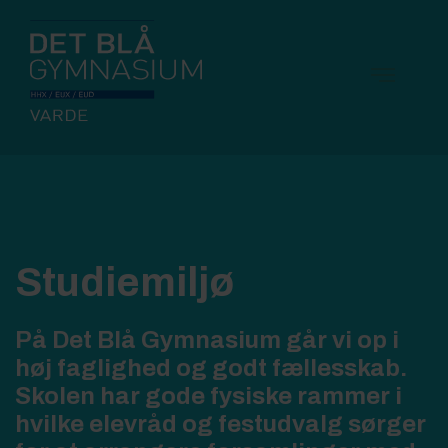
Studie­miljø
På Det Blå Gymnasium går vi op i
høj faglighed og godt fællesskab.
Skolen har gode fysiske rammer i
hvilke elevråd og festudvalg sørger