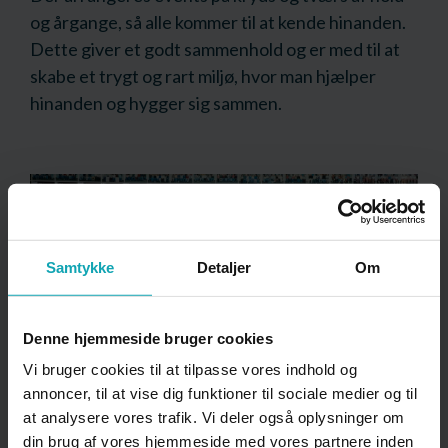
og årgange, så alle kommer til at kende hinanden.
Dette giver et godt sammenhold og er med til at
skabe et trygt og rart miljø, hvor man hjælper
hinanden og hygger sig sammen.
Samtykke
Detaljer
Om
Hvordan er det at gå på EUD
og EUX på Det Blå Gymnasium?
Denne hjemmeside bruger cookies
Vi bruger cookies til at tilpasse vores indhold og
annoncer, til at vise dig funktioner til sociale medier og til
at analysere vores trafik. Vi deler også oplysninger om
din brug af vores hjemmeside med vores partnere inden