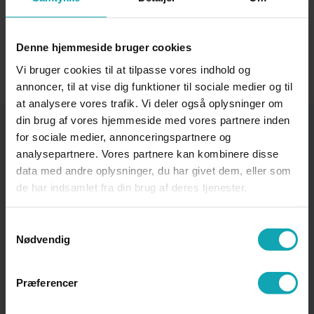
Denne hjemmeside bruger cookies
Vi bruger cookies til at tilpasse vores indhold og
annoncer, til at vise dig funktioner til sociale medier og til
at analysere vores trafik. Vi deler også oplysninger om
din brug af vores hjemmeside med vores partnere inden
for sociale medier, annonceringspartnere og
Om hjemmesiden
analysepartnere. Vores partnere kan kombinere disse
data med andre oplysninger, du har givet dem, eller som
Ansvarlig for indhold:
de har indsamlet fra din brug af deres tjenester.
Samtykkevalg
Information om skolen: Forstander Bettina
Nødvendig
Mogensen
bm@vardehs.dk
Præferencer
EUD / EUX og HHX: Uddannelsesleder Ann