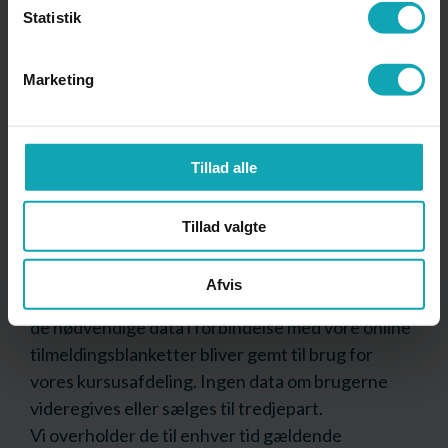
Jakobsson,
aj@vardehs.dk
Statistik
Virksomheder: Elin
Marketing
Ladefoged
el@vardehs.dk
Andet: Webmaster Lene
Tillad alle
Balje
lb@vardehs.dk
Tillad valgte
Anvendelse af hjemmesiden
Afvis
Brugen af netstedet er fuldstændig anonym. Kun
de nødvendige data i forbindelse med vore online
tilmeldingsblanketter bliver gemt til brug for
vores kursusafdeling. Ingen data om brugerne
videregives eller sælges til tredjepart.
Vi overholder de til enhver tid gældende