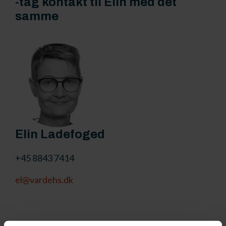
-tag kontakt til Elin med det
samme
Elin Ladefoged
+45 8843 7414
el@vardehs.dk