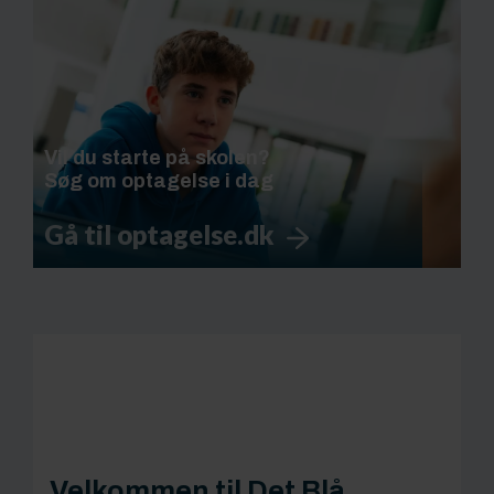
Vil du starte på skolen?
Søg om optagelse i dag
Gå til optagelse.dk
Velkommen til Det Blå