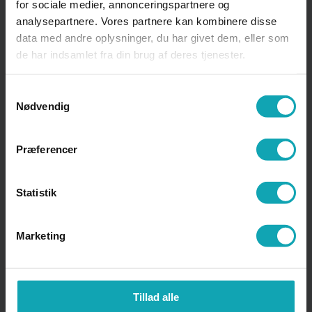
for sociale medier, annonceringspartnere og
analysepartnere. Vores partnere kan kombinere disse
data med andre oplysninger, du har givet dem, eller som
de har indsamlet fra din brug af deres tjenester.
Samtykkevalg
Nødvendig
Præferencer
Statistik
Vores hverdag
Marketing
Følg os her
Tillad alle