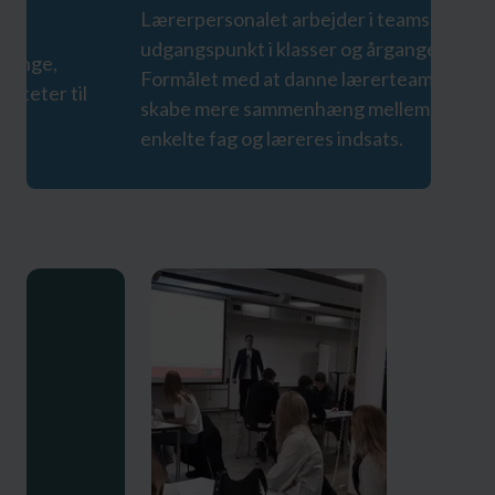
Lærerpersonalet arbejder i teams med
udgangspunkt i klasser og årgange.
Formålet med at danne lærerteams er at
skabe mere sammenhæng mellem de
enkelte fag og læreres indsats.