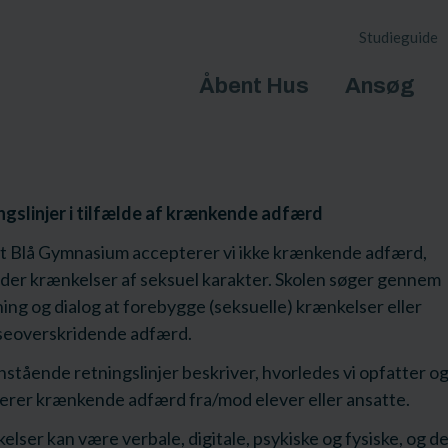
Studieguide
Åbent Hus
Ansøg
ngslinjer i tilfælde af krænkende adfærd
t Blå Gymnasium accepterer vi ikke krænkende adfærd,
der krænkelser af seksuel karakter. Skolen søger gennem
ing og dialog at forebygge (seksuelle) krænkelser eller
eoverskridende adfærd.
tående retningslinjer beskriver, hvorledes vi opfatter o
erer krænkende adfærd fra/mod elever eller ansatte.
lser kan være verbale, digitale, psykiske og fysiske, og d