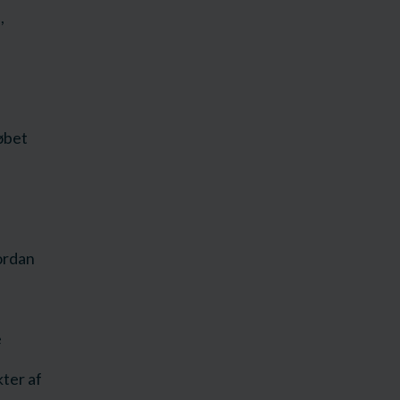
,
øbet
vordan
e
ter af