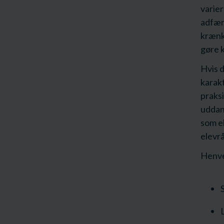
varier
adfærd
krænke
gøre 
Hvis d
karakt
praksi
uddan
som el
elevrå
Henve