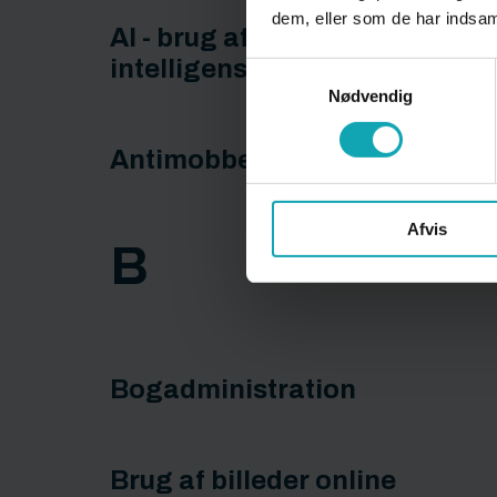
dem, eller som de har indsaml
AI - brug af generativ kunstig
intelligens
Samtykkevalg
Nødvendig
Antimobbestrategi
Afvis
B
Bogadministration
Brug af billeder online