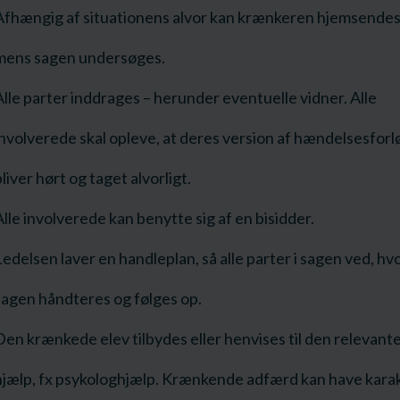
Afhængig af situationens alvor kan krænkeren hjemsendes
mens sagen undersøges.
Alle parter inddrages – herunder eventuelle vidner. Alle
involverede skal opleve, at deres version af hændelsesforl
liver hørt og taget alvorligt.
lle involverede kan benytte sig af en bisidder.
Ledelsen laver en handleplan, så alle parter i sagen ved, h
sagen håndteres og følges op.
Den krænkede elev tilbydes eller henvises til den relevant
hjælp, fx psykologhjælp. Krænkende adfærd kan have karak