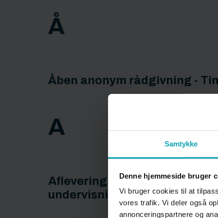
Å
Åben anonym rådgivning - Ti
A
Samtykke
Denne hjemmeside bruger c
Aflevering af opgaver og delta
Vi bruger cookies til at tilpas
undervisningen
vores trafik. Vi deler også 
annonceringspartnere og anal