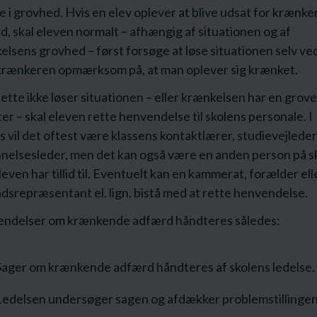
e i grovhed. Hvis en elev oplever at blive udsat for krænk
, skal eleven normalt – afhængig af situationen og af
lsens grovhed – først forsøge at løse situationen selv ved
krænkeren opmærksom på, at man oplever sig krænket.
ette ikke løser situationen – eller krænkelsen har en grov
er – skal eleven rette henvendelse til skolens personale. I
s vil det oftest være klassens kontaktlærer, studievejleder 
nelsesleder, men det kan også være en anden person på s
even har tillid til. Eventuelt kan en kammerat, forælder ell
dsrepræsentant el. lign. bistå med at rette henvendelse.
ndelser om krænkende adfærd håndteres således:
Sager om krænkende adfærd håndteres af skolens ledelse.
Ledelsen undersøger sagen og afdækker problemstillingen