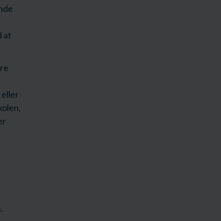
ende
 at
ere
eller
kolen,
er
.