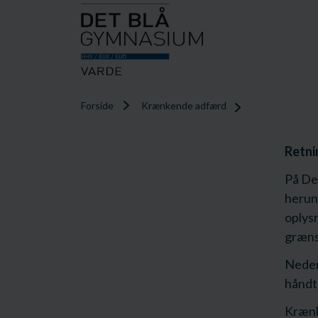
Forside
Krænkende adfærd
Retni
På De
herun
oplysn
græns
Nedens
håndt
Krænke