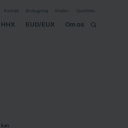
Kontakt
Brobygning
Studie+
Quicklinks
HHX
EUD/EUX
Om os
g
e kan