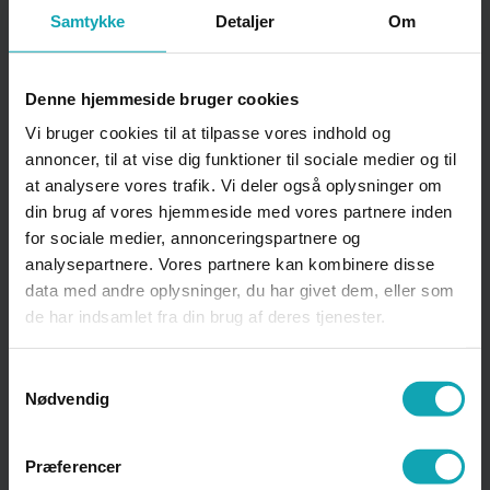
Samtykke
Detaljer
Om
Klage over karakterer,
Denne hjemmeside bruger cookies
eksamensindstillinger, nægtet
Vi bruger cookies til at tilpasse vores indhold og
oprykning m.v., som er omfattet af
annoncer, til at vise dig funktioner til sociale medier og til
eksamensreglementet
at analysere vores trafik. Vi deler også oplysninger om
din brug af vores hjemmeside med vores partnere inden
for sociale medier, annonceringspartnere og
Kontaktlærer HHX og EUD
analysepartnere. Vores partnere kan kombinere disse
data med andre oplysninger, du har givet dem, eller som
de har indsamlet fra din brug af deres tjenester.
Krænkende adfærd
Samtykkevalg
Nødvendig
L
Præferencer