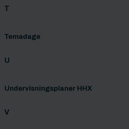
T
Temadage
U
Undervisningsplaner HHX
V