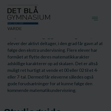
Alle HHx-elever bliver screenet i matematik i
slutningen af grundforløbet. Det sker for, at vi kan
sætte en hurtig hjælp ind, hvis der er tegn på, at
den studerende endnu ikke har nået at lære det
matematik, som er ønsket på daværende
tidspunkt. Vi har rigtig gode erfaringer med, at de
elever der aktivt deltager, i den grad får gavn af at
følge den ekstra undervisning. Flere elever har
formået at flytte deres matematikkarakter
adskillige karakterer op ad skalaen. Det er altså
muligt ret hurtigt at vende et 00 eller 02 til et 4-
eller 7-tal. Dermed får eleverne således også
gode forudsætninger for at kunne følge den
kommende matematikundervisning.