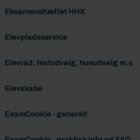
Eksamenshæftet HHX
Elevpladsservice
Elevråd, festudvalg, hueudvalg m.v.
Elevskabe
ExamCookie - generelt
ExamCookie - praktisk info og FAQ