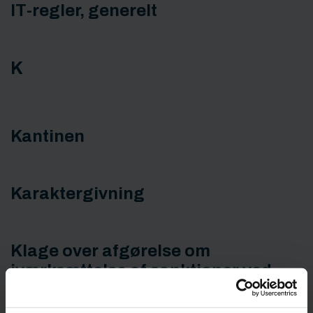
IT-regler, generelt
K
Kantinen
Karaktergivning
Klage over afgørelse om
iværksættelse af sanktioner ved
overtrædelse af studie- og
ordensregler