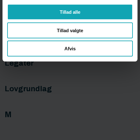
Krænkende adfærd
Tillad alle
Tillad valgte
L
Afvis
Legater
Lovgrundlag
M