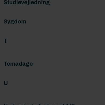
Studievejledning
Sygdom
T
Temadage
U