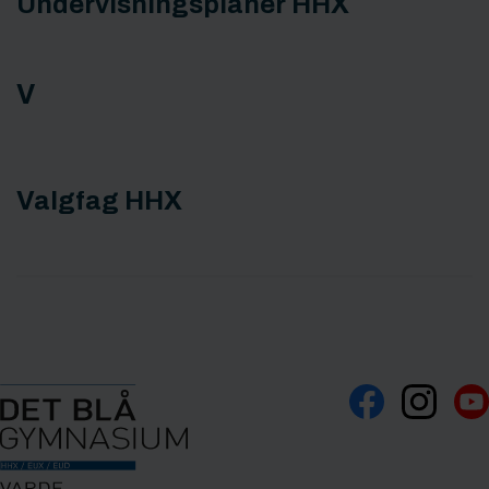
Undervisningsplaner HHX
V
Valgfag HHX