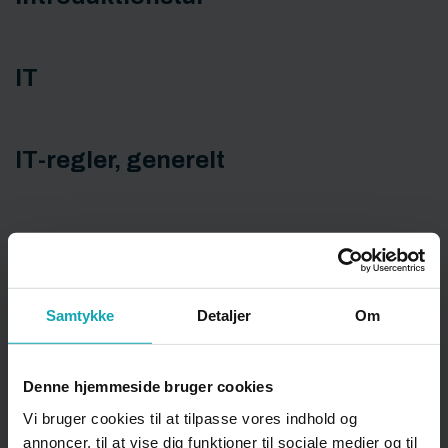
IT
IT-regler, generelt
K
Samtykke
Detaljer
Om
Kantinen
Denne hjemmeside bruger cookies
Karaktergivning
Vi bruger cookies til at tilpasse vores indhold og
annoncer, til at vise dig funktioner til sociale medier og til