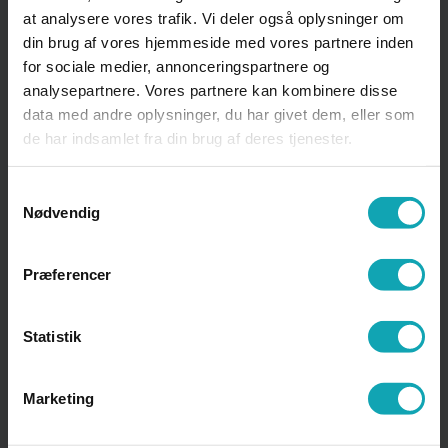
at analysere vores trafik. Vi deler også oplysninger om
din brug af vores hjemmeside med vores partnere inden
Klage over afgørelse om
for sociale medier, annonceringspartnere og
iværksættelse af sanktioner ved
analysepartnere. Vores partnere kan kombinere disse
overtrædelse af studie- og
data med andre oplysninger, du har givet dem, eller som
ordensregler
de har indsamlet fra din brug af deres tjenester.
Samtykkevalg
Nødvendig
Klage over karakterer,
eksamensindstillinger, nægtet
oprykning m.v., som er omfattet af
Præferencer
eksamensreglementet
Statistik
Kontaktlærer HHX og EUD
Marketing