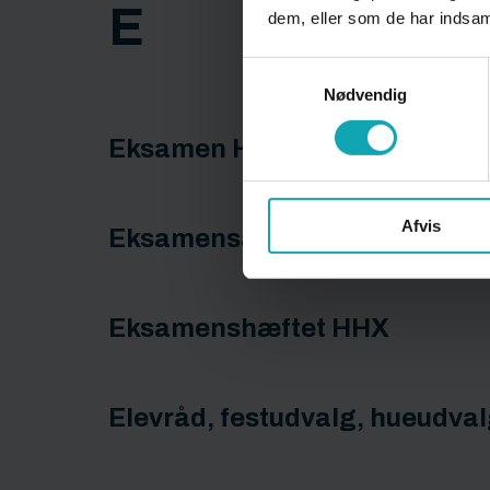
E
dem, eller som de har indsaml
Samtykkevalg
Nødvendig
Eksamen HHX - grundforløbet
Afvis
Eksamensangst
Eksamenshæftet HHX
Elevråd, festudvalg, hueudval