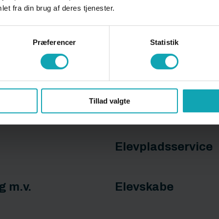
et fra din brug af deres tjenester.
Præferencer
Statistik
Eksamen HHX - S
Tillad valgte
Eksamenshæftet 
Elevpladsservice
g m.v.
Elevskabe