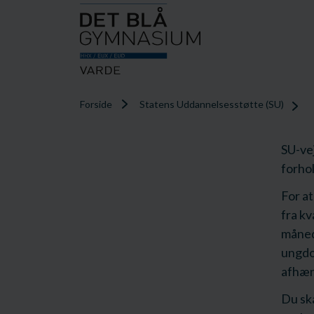
Forside
Statens Uddannelsesstøtte (SU)
SU-vej
forhol
For at
fra kv
måned,
ungdo
afhæng
Du sk