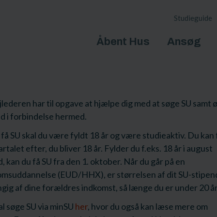
Studieguide
Åbent Hus
Ansøg
lederen har til opgave at hjælpe dig med at søge SU samt 
d i forbindelse hermed.
 få SU skal du være fyldt 18 år og være studieaktiv. Du kan 
artalet efter, du bliver 18 år. Fylder du f.eks. 18 år i august
 kan du få SU fra den 1. oktober. Når du går på en
msuddannelse (EUD/HHX), er størrelsen af dit SU-stipen
ig af dine forældres indkomst, så længe du er under 20 år
al søge SU via minSU
her
, hvor du også kan læse mere om