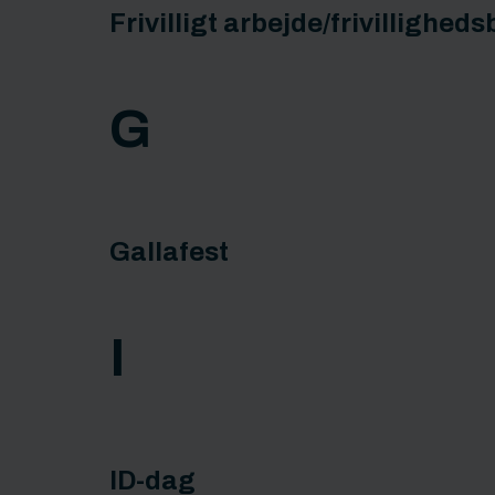
Frivilligt arbejde/frivilligheds
G
Gallafest
I
ID-dag