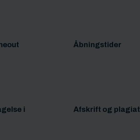
meout
Åbningstider
gelse i
Afskrift og plagia