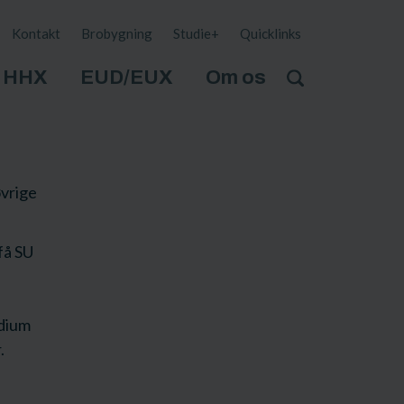
Kontakt
Brobygning
Studie+
Quicklinks
HHX
EUD/EUX
Om os
øvrige
få SU
dium
.