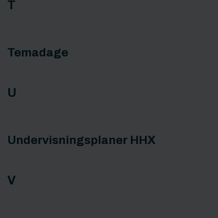
T
Temadage
U
Undervisningsplaner HHX
V