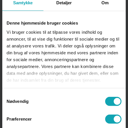
Samtykke
Detaljer
Om
Klage over karakterer,
Denne hjemmeside bruger cookies
eksamensindstillinger, nægtet
oprykning m.v., som er omfattet af
Vi bruger cookies til at tilpasse vores indhold og
annoncer, til at vise dig funktioner til sociale medier og til
eksamensreglementet
at analysere vores trafik. Vi deler også oplysninger om
din brug af vores hjemmeside med vores partnere inden
for sociale medier, annonceringspartnere og
Kontaktlærer HHX og EUD
analysepartnere. Vores partnere kan kombinere disse
data med andre oplysninger, du har givet dem, eller som
de har indsamlet fra din brug af deres tjenester.
Krænkende adfærd
Samtykkevalg
Nødvendig
L
Præferencer