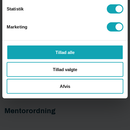
Statistik
Legater
Marketing
Lovgrundlag
Tillad alle
M
Tillad valgte
Matematikcafé
Afvis
Mentorordning