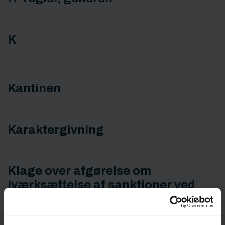
K
Kantinen
Karaktergivning
Klage over afgørelse om
iværksættelse af sanktioner ved
overtrædelse af studie- og
ordensregler